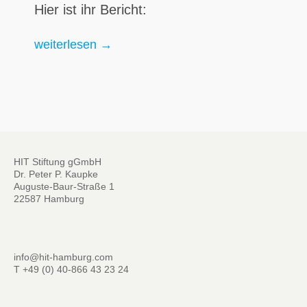
Hier ist ihr Bericht:
Projekt „Kinderbrillen Myanmar” erfolgreich gesta
weiterlesen
→
HIT Stiftung gGmbH
Dr. Peter P. Kaupke
Auguste-Baur-Straße 1
22587 Hamburg
info@hit-hamburg.com
T +49 (0) 40-866 43 23 24