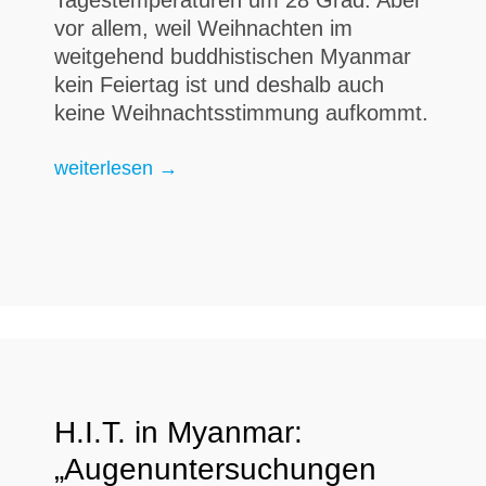
Tagestemperaturen um 28 Grad. Aber
vor allem, weil Weihnachten im
weitgehend buddhistischen Myanmar
kein Feiertag ist und deshalb auch
keine Weihnachtsstimmung aufkommt.
H.I.T. in Myanmar – Teil 5: Das Weihnachten der
weiterlesen
→
H.I.T. in Myanmar:
„Augenuntersuchungen