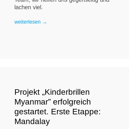
lachen viel.
H.I.T. in Myanmar: „Augenuntersuchungen sind hie
weiterlesen
→
Projekt „Kinderbrillen
Myanmar” erfolgreich
gestartet. Erste Etappe:
Mandalay