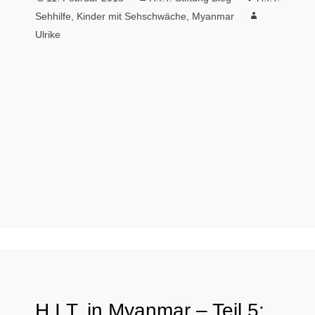
Sehhilfe
,
Kinder mit Sehschwäche
,
Myanmar
Ulrike
H.I.T. in Myanmar – Teil 5: